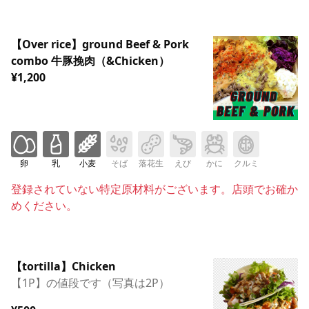
【Over rice】ground Beef & Pork
combo 牛豚挽肉（&Chicken）
¥1,200
卵
乳
小麦
そば
落花生
えび
かに
クルミ
登録されていない特定原材料がございます。店頭でお確か
めください。
【tortilla】Chicken
【1P】の値段です（写真は2P）