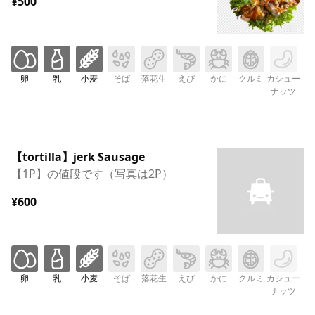
¥500
卵
乳
小麦
そば
落花生
えび
かに
クルミ
カシュー
ナッツ
【tortilla】jerk Sausage
【1P】の値段です（写真は2P）
¥600
卵
乳
小麦
そば
落花生
えび
かに
クルミ
カシュー
ナッツ