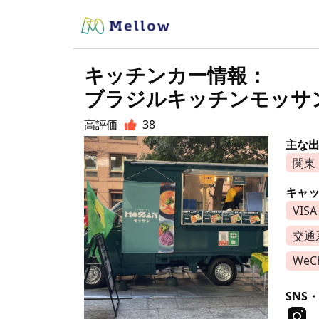
キッチンカー情報：
ブラジルキッチンモッサ
高評価
38
主な
関東
キャ
VISA
交通系
WeCh
SNS・