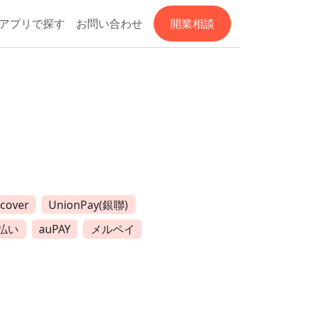
アプリで探す
お問い合わせ
開業相談
scover
UnionPay(銀聯)
払い
auPAY
メルペイ