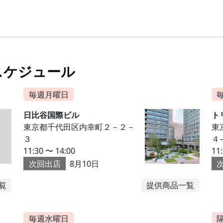
スケジュール
毎週月曜日
日比谷国際ビル
ト
東京都千代田区内幸町２－２－
東
３
４
11:30 〜 14:00
11
次回出店
8月10日
覧
提供商品一覧
毎週水曜日