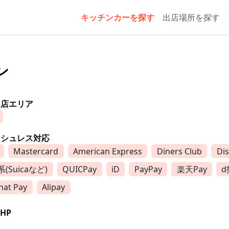
キッチンカーを探す
出店場所を探す
ン
出店エリア
ッシュレス対応
Mastercard
American Express
Diners Club
Di
(Suicaなど)
QUICPay
iD
PayPay
楽天Pay
d
at Pay
Alipay
HP