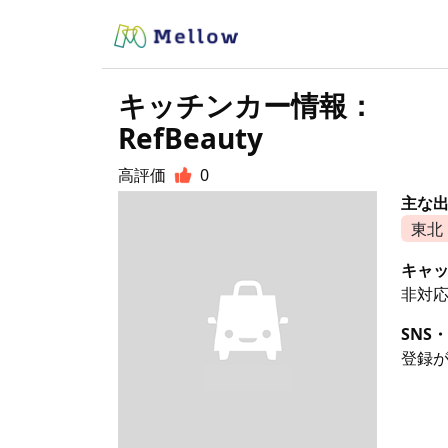
キッチンカー情報：
RefBeauty
高評価
0
主な
東北
キャ
非対
SNS・
登録