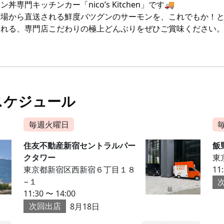
ン丼専門キッチンカー「nico’s Kitchen」です🚚
市場から直送される鮮度バツグンのサーモンを、これでもか！
される、専門店こだわりの極上どんぶりをぜひご賞味ください
スケジュール
毎週火曜日
住友不動産新宿セントラルパー
飯
クタワー
東
東京都新宿区西新宿６丁目１８
11
−１
11:30 〜 14:00
次回出店
8月18日