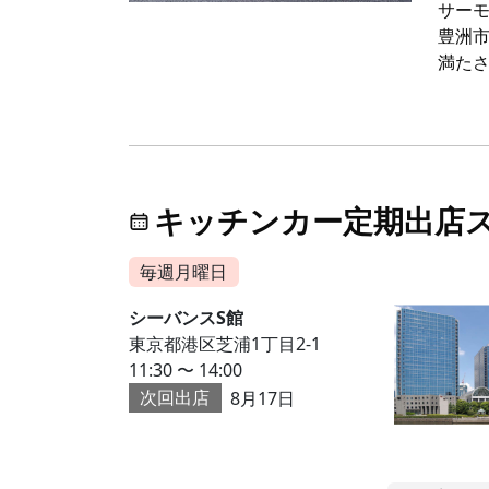
サーモ
豊洲
満た
キッチンカー定期出店
毎週月曜日
シーバンスS館
東京都港区芝浦1丁目2-1
11:30 〜 14:00
次回出店
8月17日