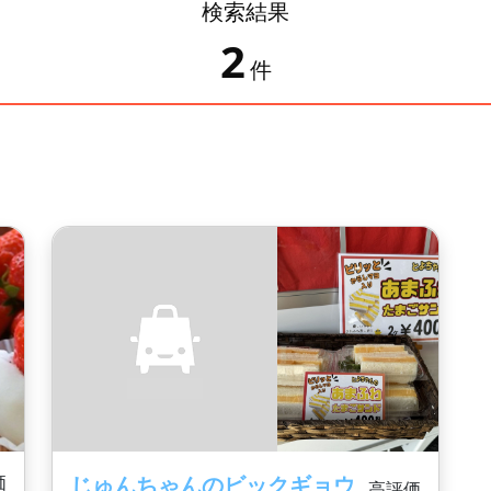
検索結果
2
件
価
じゅんちゃんのビックギョウ
高評価