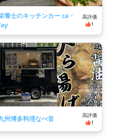
栄養士のキッチンカー ca・
高評価
fay
1
高評価
九州博多料理なべ音
1