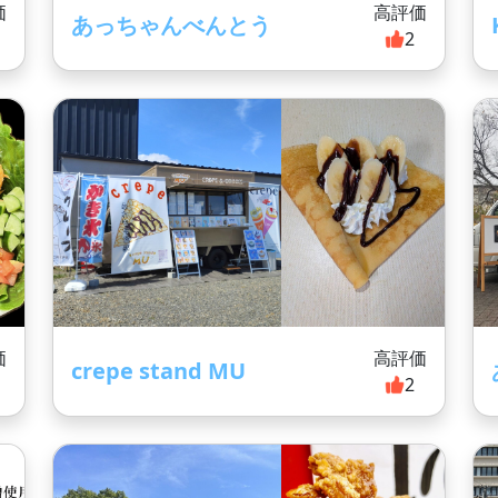
価
高評価
あっちゃんべんとう
2
価
高評価
crepe stand MU
2