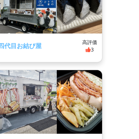
高評価
四代目お結び屋
3