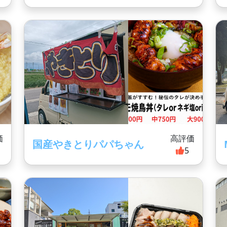
価
高評価
国産やきとりパパちゃん
5