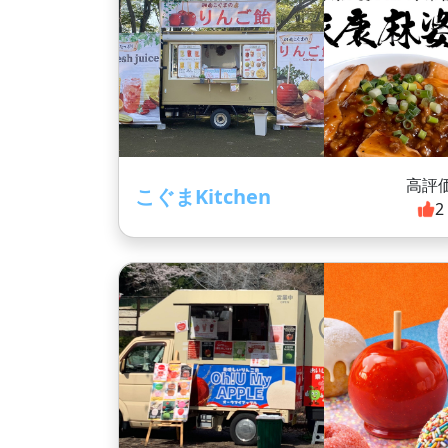
高評
こぐまKitchen
2