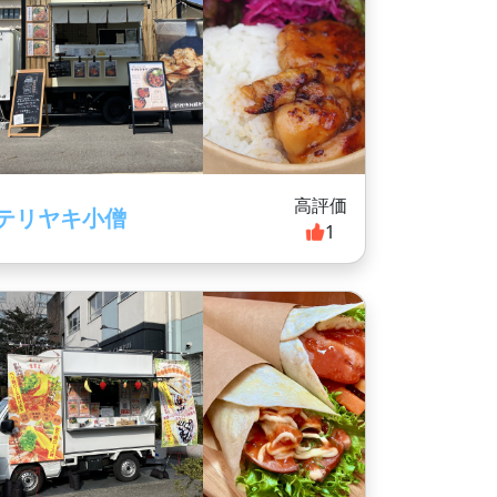
高評価
テリヤキ小僧
1