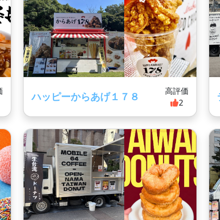
価
高評価
ハッピーからあげ１７８
2