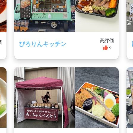
高評価
価
ぴろりんキッチン
3