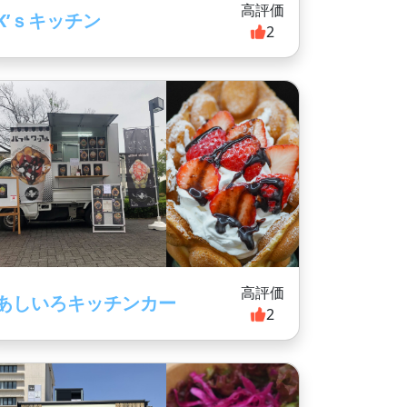
高評価
K’ｓキッチン
2
高評価
あしいろキッチンカー
2