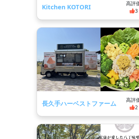
高評
Kitchen KOTORI
3
高評
長久手ハーベストファーム
2