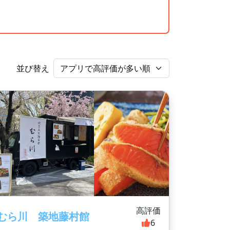
並び替え
高評価
むら川 築地藤村館
6