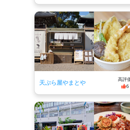
高評
天ぷら屋やまとや
6