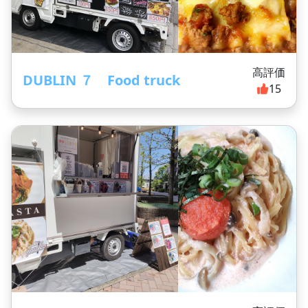
高評価
DUBLIN ７ Food truck
15