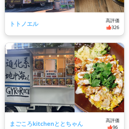
高評価
トトノエル
326
高評価
まごころkitchenととちゃん
96