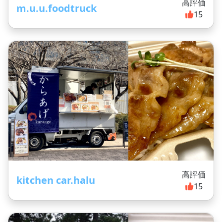
高評価
m.u.u.foodtruck
15
高評価
kitchen car.halu
15