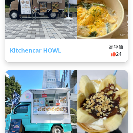
高評価
Kitchencar HOWL
24